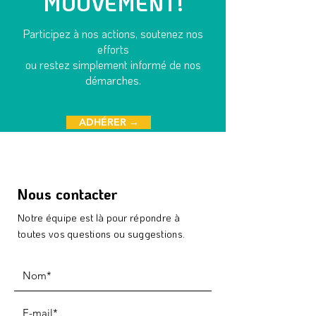
MOUVEMENT!
Participez à nos actions, soutenez nos
efforts
"Le règlement des
"Ras-le-bol g
ou restez simplement informé de nos
terrasses a été signé,
contre le tou
démarches.
les riverains de la
Annecy"
vieille n'en peuvent
ADHÉRER →
plus"
Nous contacter
Notre équipe est là pour répondre à
toutes vos questions ou suggestions.